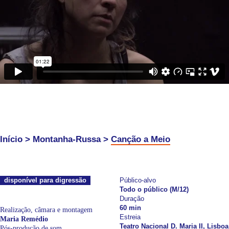
Início
>
Montanha-Russa
>
Canção a Meio
disponível para digressão
Público-alvo
Todo o público (M/12)
Duração
60 min
Realização, câmara e montagem
Estreia
Maria Remédio
Teatro Nacional D. Maria II, Lisboa
Pós-produção de som