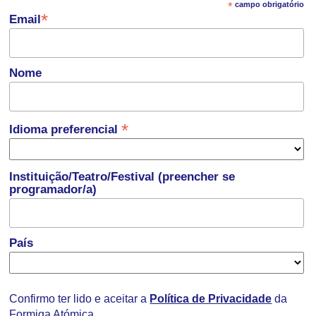
*
campo obrigatório
*
Email
Nome
*
Idioma preferencial
Instituição/Teatro/Festival (preencher se
programador/a)
País
Confirmo ter lido e aceitar a
Política de Privacidade
da
Formiga Atómica.