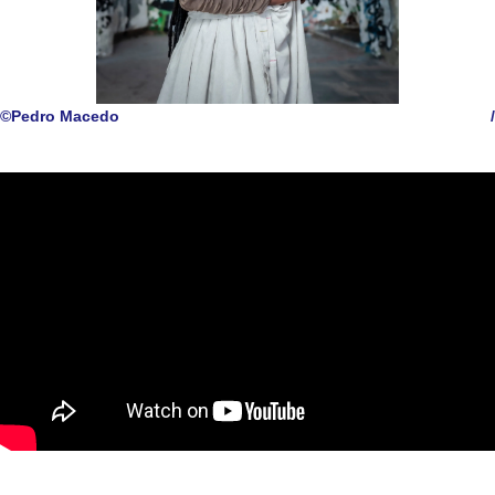
©Pedro Macedo
/