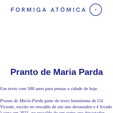
Skip
to
content
Pranto de Maria Parda
Um texto com 500 anos para pensar a cidade de hoje.
Pranto de Maria Parda
parte do texto homónimo de Gil
Vicente, escrito no rescaldo de um ano devastador e é levado
à cena em 2021, no rescaldo de um outro ano devastador.