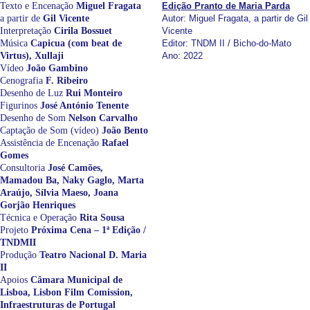
Texto e Encenação
Miguel Fragata
Edição Pranto de Maria Parda
a partir de
Gil Vicente
Autor: Miguel Fragata, a partir de Gil
Interpretação
Cirila Bossuet
Vicente
Música
Capicua (com beat de
Editor: TNDM II / Bicho-do-Mato
Virtus), Xullaji
Ano: 2022
Vídeo
João Gambino
Cenografia
F. Ribeiro
Desenho de Luz
Rui Monteiro
Figurinos
José António Tenente
Desenho de Som
Nelson Carvalho
Captação de Som (vídeo)
João Bento
Assistência de Encenação
Rafael
Gomes
Consultoria
José Camões,
Mamadou Ba, Naky Gaglo, Marta
Araújo, Sílvia Maeso, Joana
Gorjão Henriques
Técnica e Operação
Rita Sousa
Projeto
Próxima Cena – 1ª Edição /
TNDMII
Produção
Teatro Nacional D. Maria
II
Apoios
Câmara Municipal de
Lisboa, Lisbon Film Comission,
Infraestruturas de Portugal