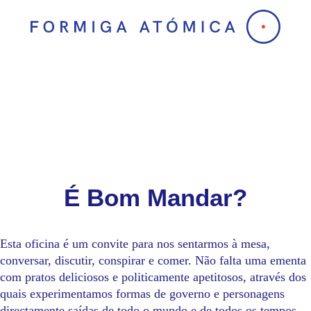
Skip
to
content
É Bom Mandar?
Esta oficina é um convite para nos sentarmos à mesa,
conversar, discutir, conspirar e comer. Não falta uma ementa
com pratos deliciosos e politicamente apetitosos, através dos
quais experimentamos formas de governo e personagens
directamente saídas de todo o mundo e de todos os tempos,