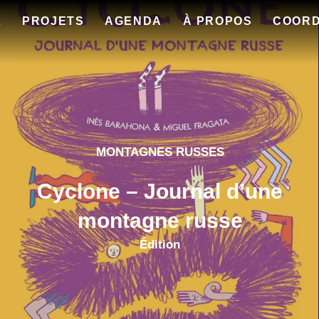
L
PROJETS
AGENDA
À PROPOS
COOR
MONTAGNES RUSSES
Cyclone – Journal d’une
montagne russe
Édition