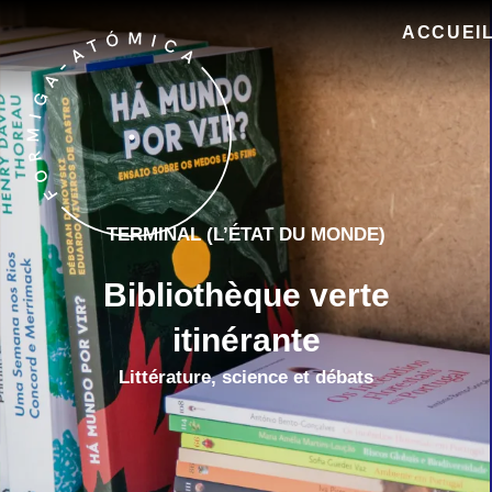
Accéder
au
ACCUEI
contenu
principal
TERMINAL (L’ÉTAT DU MONDE)
Bibliothèque verte
itinérante
Littérature, science et débats