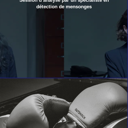
Séssion d’analyse par un spécialiste en
détection de mensonges