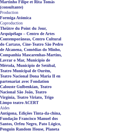
Martinho Filipe et Rita Tomás
(consultante)
Production
Formiga Atómica
Coproduction
Théâtre du Point du Jour,
Arquipélago – Centro de Artes
Contemporâneas, Centro Cultural
do Cartaxo, Cine-Teatro São Pedro
de Alcanena, Comédias do Minho,
Companhia Mascarenhas-Martins,
Lavrar o Mar, Município de
Mértola, Município de Setúbal,
Teatro Municipal de Ourém,
Teatro Nacional Dona Maria II en
partenariat avec Fondation
Calouste Gulbenkian, Teatro
Nacional São João, Teatro
Virgínia, Teatro Viriato, Trigo
Limpo teatro ACERT
Aides
Antígona, Edições Tinta-da-china,
Fundação Francisco Manuel dos
Santos, Orfeu Negro, Pato Lógico,
Penguin Random House, Planeta