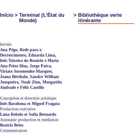
Início
>
Terminal (L’État du
>
Bibliothèque verte
Monde)
itinérante
Invités
Ana Pêgo, Rede para o
Decrescimento, Eduarda Lima,
Inês Teixeira do Rosário e Maria
Ana Peixe Dias, Jorge Paiva,
Viriato Soromenho-Marques,
Joana Bértholo, Sandro William
Junqueira, Noah Zino, Margarida
Andrade e Félix Castillo
Conception et direction artistique
Inês Barahona et Miguel Fragata
Production exécutive
Luna Rebelo et Sofia Bernardo
Assistante production et médiation
Beatriz Brito
Communication