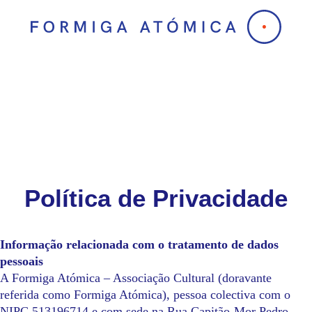
Skip
to
content
Política de Privacidade
Informação relacionada com o tratamento de dados
pessoais
A Formiga Atómica – Associação Cultural (doravante
referida como Formiga Atómica), pessoa colectiva com o
NIPC 513196714 e com sede na Rua Capitão-Mor Pedro