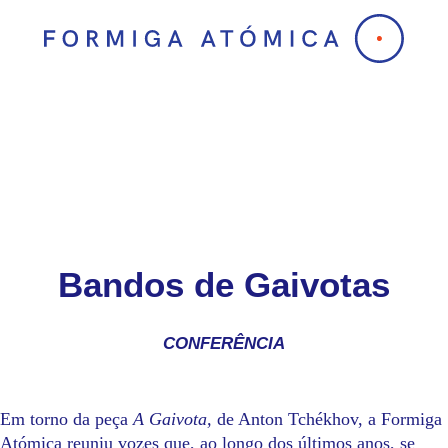
Skip
to
content
Bandos de Gaivotas
CONFERÊNCIA
Em torno da peça
A Gaivota,
de Anton Tchékhov, a Formiga
Atómica reuniu vozes que, ao longo dos últimos anos, se