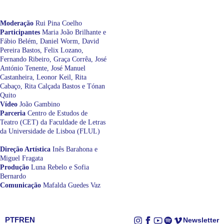
Moderação
Rui Pina Coelho
Participantes
Maria João Brilhante e
Fábio Belém, Daniel Worm, David
Pereira Bastos, Felix Lozano,
Fernando Ribeiro, Graça Corrêa, José
António Tenente, José Manuel
Castanheira, Leonor Keil, Rita
Cabaço, Rita Calçada Bastos e Tónan
Quito
Vídeo
João Gambino
Parceria
Centro de Estudos de
Teatro (CET) da Faculdade de Letras
da Universidade de Lisboa (FLUL)
Direção Artística
Inês Barahona e
Miguel Fragata
Produção
Luna Rebelo e Sofia
Bernardo
Comunicação
Mafalda Guedes Vaz
PT
FR
EN
Newsletter