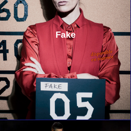
Fake
disponible
en tournée