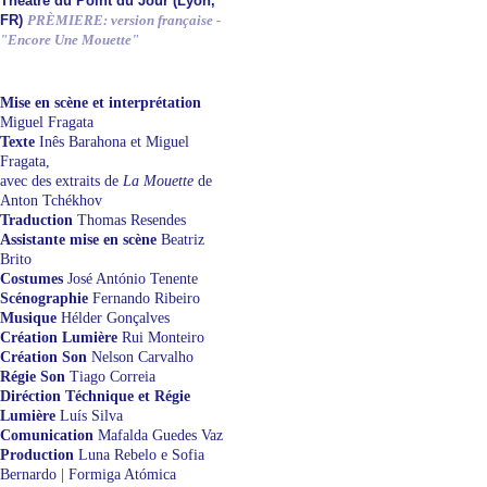
Théâtre du Point du Jour (Lyon,
FR)
PRÈMIERE: version française -
"Encore Une Mouette"
Mise en scène et interprétation
Miguel Fragata
Texte
Inês Barahona et Miguel
Fragata,
avec des extraits de
La Mouette
de
Anton Tchékhov
Traduction
Thomas Resendes
Assistante mise en scène
Beatriz
Brito
Costumes
José António Tenente
Scénographie
Fernando Ribeiro
Musique
Hélder Gonçalves
Création Lumière
Rui Monteiro
Création Son
Nelson Carvalho
Régie Son
Tiago Correia
Diréction Téchnique et Régie
Lumière
Luís Silva
Comunication
Mafalda Guedes Vaz
Production
Luna Rebelo e Sofia
Bernardo | Formiga Atómica