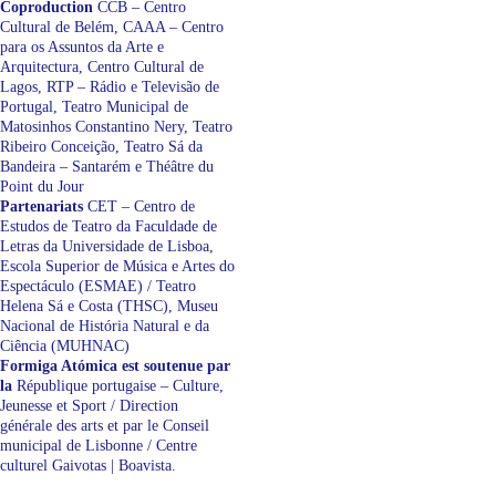
Coproduction
CCB – Centro
Cultural de Belém, CAAA – Centro
para os Assuntos da Arte e
Arquitectura, Centro Cultural de
Lagos, RTP – Rádio e Televisão de
Portugal, Teatro Municipal de
Matosinhos Constantino Nery, Teatro
Ribeiro Conceição, Teatro Sá da
Bandeira – Santarém e Théâtre du
Point du Jour
Partenariats
CET – Centro de
Estudos de Teatro da Faculdade de
Letras da Universidade de Lisboa,
Escola Superior de Música e Artes do
Espectáculo (ESMAE) / Teatro
Helena Sá e Costa (THSC), Museu
Nacional de História Natural e da
Ciência (MUHNAC)
Formiga Atómica est soutenue par
la
République portugaise – Culture,
Jeunesse et Sport / Direction
générale des arts et par le Conseil
municipal de Lisbonne / Centre
culturel Gaivotas | Boavista.